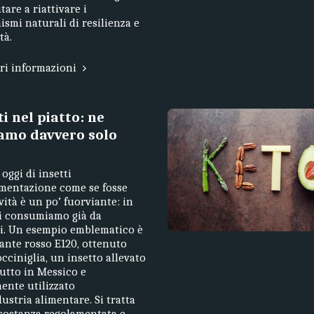
tare a riattivare i
smi naturali di resilienza e
tà.
ori informazioni
ti nel piatto: ne
amo davvero solo
 oggi di insetti
imentazione come se fosse
ità è un po’ fuorviante: in
li consumiamo già da
i. Un esempio emblematico è
rante rosso E120, ottenuto
occiniglia, un insetto allevato
utto in Messico e
nte utilizzato
dustria alimentare. Si tratta
sostanza regolamentata e