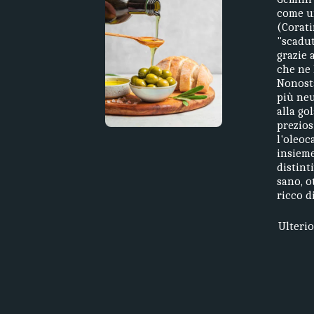
come un
(Corati
"scadut
grazie 
che ne 
Nonosta
più neu
alla go
prezios
l'oleoc
insieme
distint
sano, o
ricco d
Ulteri