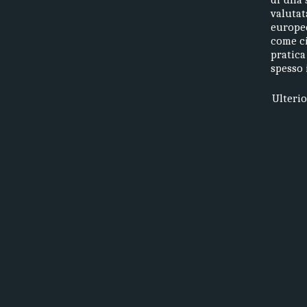
valutat
europee.
come ci
pratica
spesso 
Ulteri