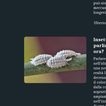
può aiu
meccani
longevi
Ulteri
Inset
parli
ora?
Parlare
nell’al
una nov
realtà 
decenn
il colo
dalla c
sopratt
ampiame
nell’in
di una 