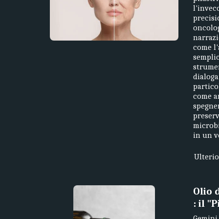
l'invec
precisi
oncolog
narrazi
come l'
sempli
strumen
dialoga
partico
come a
spegner
preserv
microbi
in un v
Ulteri
Olio 
: il "
Gemini 