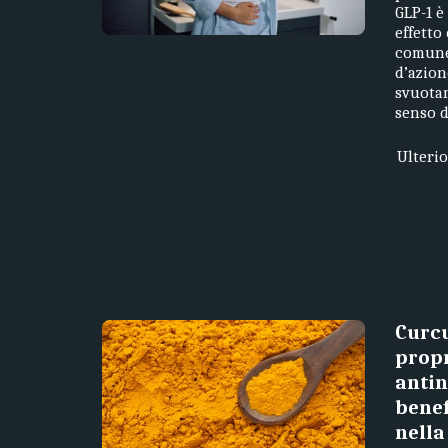
GLP-1 è
effetto
comune
d’azion
svuotam
senso d
Ulteri
Curc
propr
anti
benef
nella