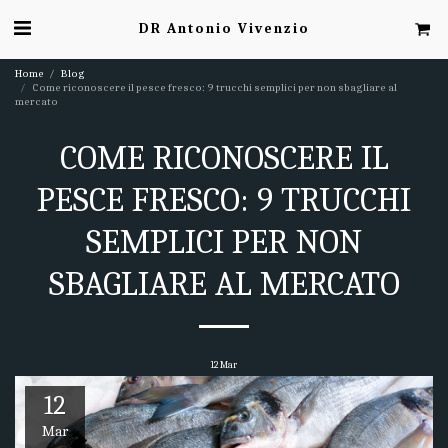
DR Antonio Vivenzio
Home
Blog
Come riconoscere il pesce fresco: 9 trucchi semplici per non sbagliare al
mercato
COME RICONOSCERE IL
PESCE FRESCO: 9 TRUCCHI
SEMPLICI PER NON
SBAGLIARE AL MERCATO
12
Mar
12
Mar