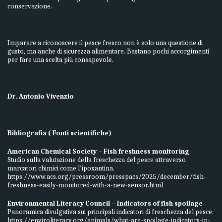
conservazione.
Imparare a riconoscere il pesce fresco non è solo una questione di
gusto, ma anche di sicurezza alimentare. Bastano pochi accorgimenti
per fare una scelta più consapevole.
Dr. Antonio Vivenzio
Bibliografia ( Fonti scientifiche)
American Chemical Society – Fish freshness monitoring
Studio sulla valutazione della freschezza del pesce attraverso
marcatori chimici come l’ipoxantina.
https://www.acs.org/pressroom/presspacs/2025/december/fish-
freshness-easily-monitored-with-a-new-sensor.html
Environmental Literacy Council – Indicators of fish spoilage
Panoramica divulgativa sui principali indicatori di freschezza del pesce.
https://enviroliteracy.org/animals/what-are-spoilage-indicators-in-