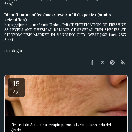
fish/
Identification of freshness levels of fish species (studio
scientifico)
https://ijariie.com/AdminUploadPdf/IDENTIFICATION_OF_FRESHNE
SS_LEVELS_AND_PHYSICAL_DAMAGE_OF_SEVERAL_FISH_SPECIES_AT_
CIROYOM_FISH_MARKET_IN_BANDUNG_CITY__WEST_JAVA_ijariie2577
3.pdf
dietologia
15
Apr
Cicatrici da Acne: una terapia personalizzata a seconda del
grado