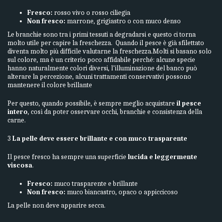
Fresco:
rosso vivo o rosso ciliegia
Non fresco:
marrone, grigiastro o con muco denso
Le branchie sono tra i primi tessuti a degradarsi e questo ci torna
molto utile per capire la freschezza. Quando il pesce è già sfilettato
diventa molto più difficile valutarne la freschezza.Molti si basano solo
sul colore, ma è un criterio poco affidabile perché: alcune specie
hanno naturalmente colori diversi, l’illuminazione del banco può
alterare la percezione, alcuni trattamenti conservativi possono
mantenere il colore brillante
Per questo, quando possibile, è sempre meglio acquistare
il pesce
intero
, così da poter osservare occhi, branchie e consistenza della
carne.
3
La pelle deve essere brillante e con muco trasparente
Il pesce fresco ha sempre una superficie
lucida e leggermente
viscosa
.
Fresco:
muco trasparente e brillante
Non fresco:
muco biancastro, opaco o appiccicoso
La pelle non deve apparire secca.