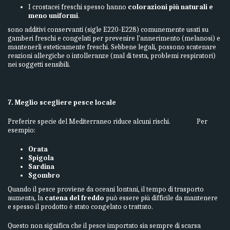
I crostacei freschi spesso hanno
colorazioni più naturali e
meno uniformi
.
sono additivi conservanti (sigle E220-E228) comunemente usati su
gamberi freschi e congelati per prevenire l'annerimento (melanosi) e
mantenerli esteticamente freschi. Sebbene legali, possono scatenare
reazioni allergiche o intolleranze (mal di testa, problemi respiratori)
nei soggetti sensibili.
7. Meglio scegliere pesce locale
Preferire specie del Mediterraneo riduce alcuni rischi. Per
esempio:
Orata
Spigola
Sardina
Sgombro
Quando il pesce proviene da oceani lontani, il tempo di trasporto
aumenta, la
catena del freddo
può essere più difficile da mantenere
e spesso il prodotto è stato congelato o trattato.
Questo non significa che il pesce importato sia sempre di scarsa