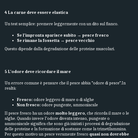
4 La carne deve essere elastica
Un test semplice: premere leggermente con un dito sul fianco.
Se l’impronta sparisce subito → pesce fresco
Se rimane la fossetta → pesce vecchio
Questo dipende dalla degradazione delle proteine muscolari.
5 L’odore deve ricordare il mare
Un errore comune è pensare che il pesce abbia “odore di pesce”.In
realtà:
Fresco:
odore leggero di mare o di alghe
Non fresco:
odore pungente, ammoniacale
Il pesce fresco ha un odore
molto leggero
, che ricorda il mare o le
alghe. Quando invece l’odore diventa intenso, pungente o
ammoniacale significa che sono già iniziati i processi di degradazione
delle proteine e la formazione di sostanze come la trimetilammina.
Per questo motivo un pesce veramente fresco
quasi non dovrebbe