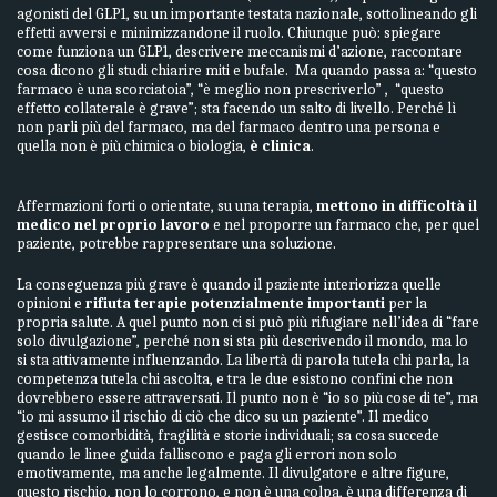
agonisti del GLP1, su un importante testata nazionale, sottolineando gli
effetti avversi e minimizzandone il ruolo. Chiunque può: spiegare
come funziona un GLP1, descrivere meccanismi d’azione, raccontare
cosa dicono gli studi chiarire miti e bufale. Ma quando passa a: “questo
farmaco è una scorciatoia”, “è meglio non prescriverlo” , “questo
effetto collaterale è grave”; sta facendo un salto di livello. Perché lì
non parli più del farmaco, ma del farmaco dentro una persona e
quella non è più chimica o biologia,
è clinica
.
Affermazioni forti o orientate, su una terapia,
mettono in difficoltà il
medico nel proprio lavoro
e nel proporre un farmaco che, per quel
paziente, potrebbe rappresentare una soluzione.
La conseguenza più grave è quando il paziente interiorizza quelle
opinioni e
rifiuta terapie potenzialmente importanti
per la
propria salute. A quel punto non ci si può più rifugiare nell’idea di “fare
solo divulgazione”, perché non si sta più descrivendo il mondo, ma lo
si sta attivamente influenzando. La libertà di parola tutela chi parla, la
competenza tutela chi ascolta, e tra le due esistono confini che non
dovrebbero essere attraversati. Il punto non è “io so più cose di te”, ma
“io mi assumo il rischio di ciò che dico su un paziente”. Il medico
gestisce comorbidità, fragilità e storie individuali; sa cosa succede
quando le linee guida falliscono e paga gli errori non solo
emotivamente, ma anche legalmente. Il divulgatore e altre figure,
questo rischio, non lo corrono, e non è una colpa, è una differenza di